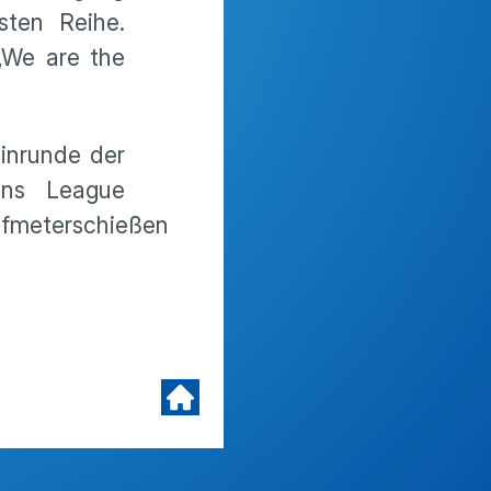
sten Reihe.
„We are the
inrunde der
ons League
Elfmeterschießen