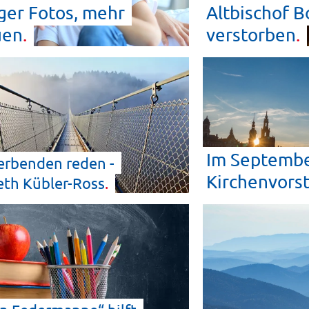
er Fotos, mehr
Altbischof B
uen
verstorben
Im Septembe
erbenden reden -
Kirchenvors
eth
Kübler-Ross