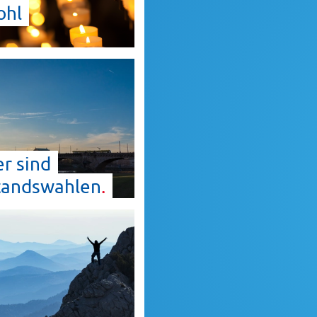
ohl
r sind
tandswahlen