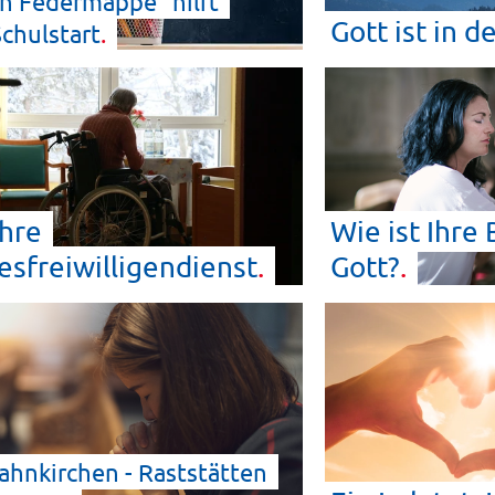
n Federmappe“ hilft
Gott ist in d
chulstart
hre
Wie ist Ihre
sfreiwilligendienst
Gott?
hnkirchen - Raststätten