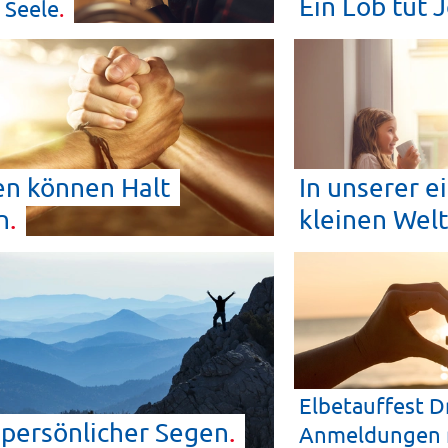
Ein Lob tut
e
Seele
n können Halt
In unserer e
n
kleinen
Welt
Elbetauffest D
persönlicher
Segen
Anmeldungen