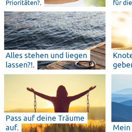
Prioritäten?
für di
Alles stehen und liegen
Knote
lassen?!
gebe
Pass auf deine Träume
auf
Mein 