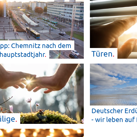
ipp: Chemnitz nach dem
Türen
hauptstadtjahr
Deutscher Erd
ilige
- wir leben auf