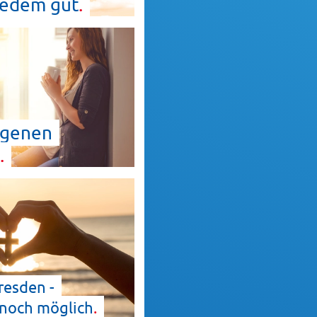
 Jedem
gut
igenen
resden -
 noch
möglich