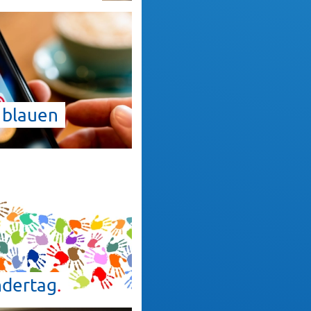
 blauen
ndertag