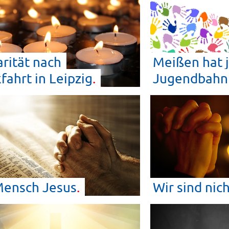
arität nach
Meißen hat j
fahrt in
Leipzig
Jugendbahn
Mensch
Jesus
Wir sind nic