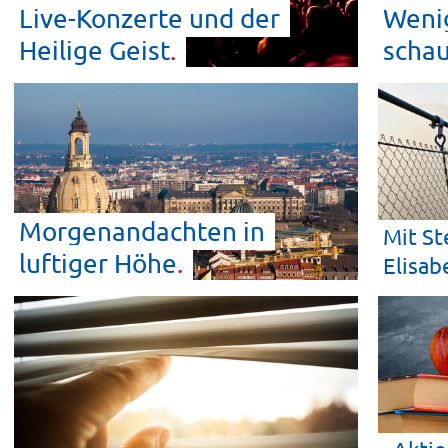
Live-Konzerte und der
Wenig
Heilige
Geist
scha
Morgenandachten in
Mit St
luftiger
Höhe
Elisab