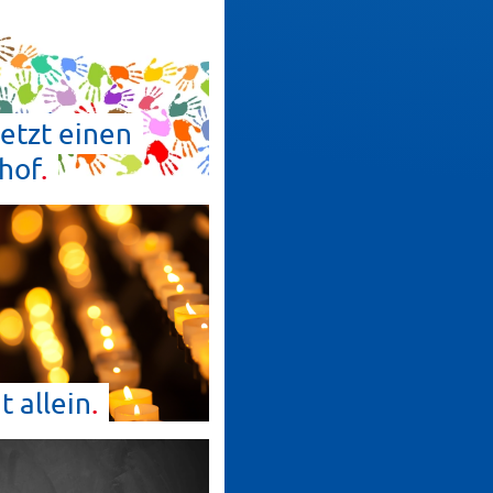
etzt einen
hof
ht
allein