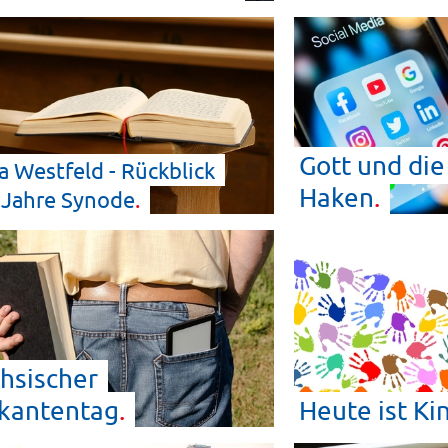
Gott und die
a Westfeld - Rückblick
Haken
 Jahre
Synode
chsischer
ikantentag
Heute ist
Ki