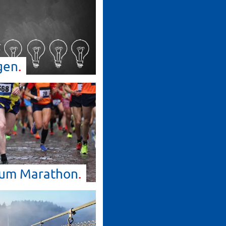
gen
 zum
Marathon