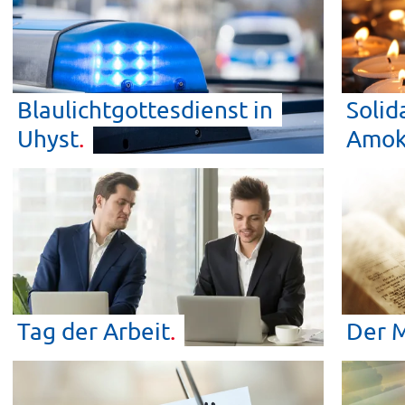
Blaulichtgottesdienst in
Solid
Uhyst
Amok
Tag der
Arbeit
Der 