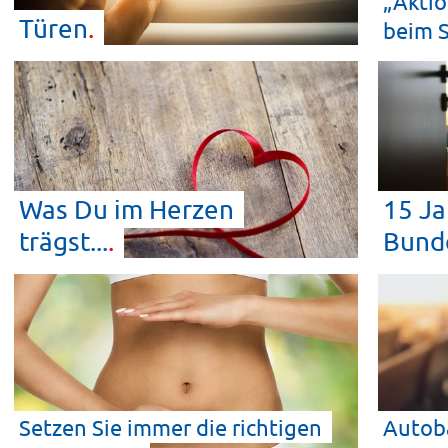
„Aktio
Türen
beim
S
Was Du im Herzen
15 Ja
trägst...
Bunde
Setzen Sie immer die richtigen
Autoba