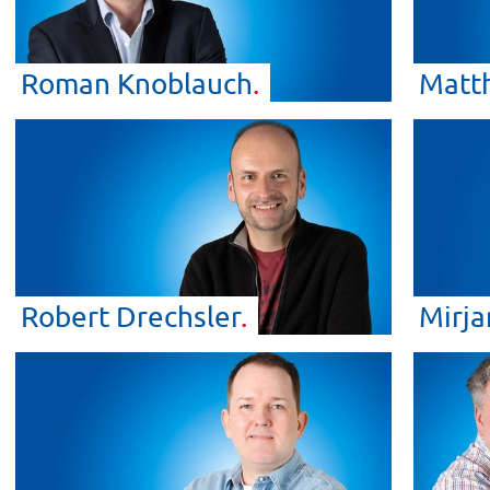
Roman
Knoblauch
Matt
Robert
Drechsler
Mirj