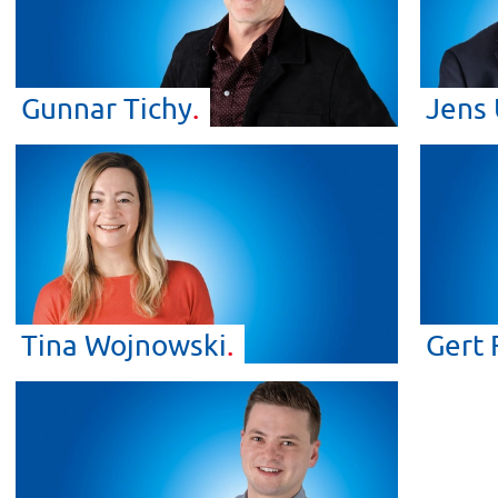
Gunnar
Tichy
Jens
Tina
Wojnowski
Gert