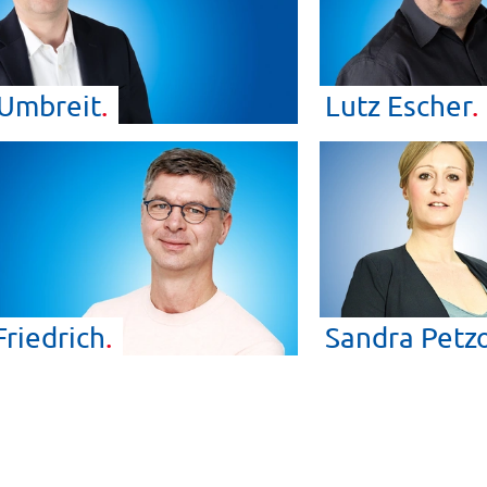
Umbreit
Lutz
Escher
Friedrich
Sandra
Petz