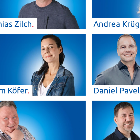
hias
Zilch
Andrea
Krüg
am
Köfer
Daniel
Pavel