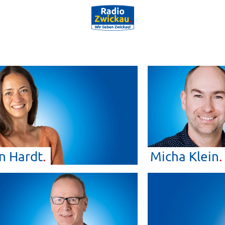
in
Hardt
Micha
Klein