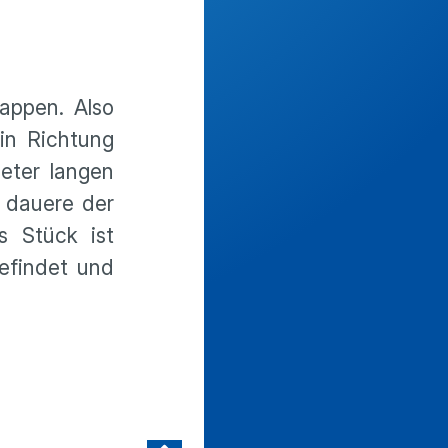
lappen. Also
in Richtung
eter langen
g dauere der
s Stück ist
efindet und