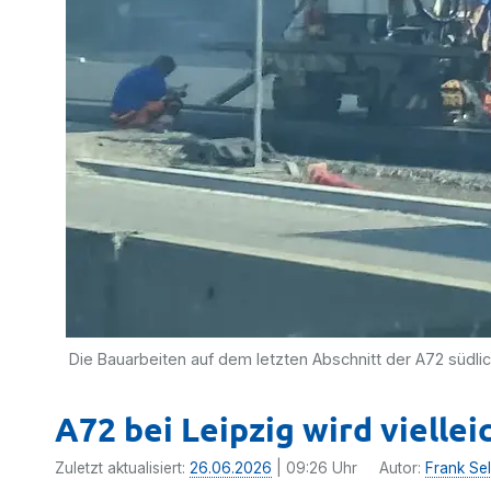
Die Bauarbeiten auf dem letzten Abschnitt der A72 südlic
A72 bei Leipzig wird viellei
Zuletzt aktualisiert:
26.06.2026
| 09:26 Uhr
Autor:
Frank Sel