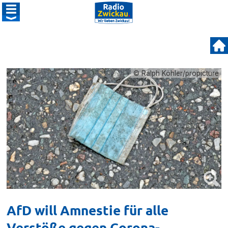
© Ralph Köhler/propicture
AfD will Amnestie für alle
Verstöße gegen Corona-