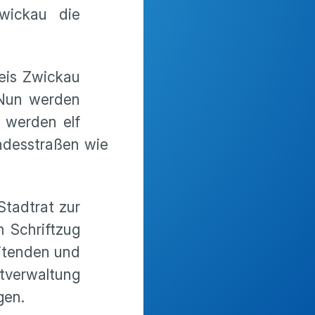
wickau die
reis Zwickau
 Nun werden
 werden elf
undesstraßen wie
Stadtrat zur
 Schriftzug
itenden und
tverwaltung
gen.