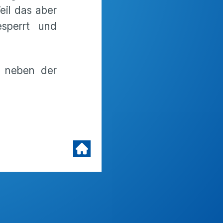
eil das aber
sperrt und
r neben der