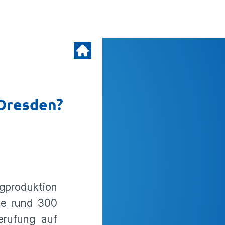
 Dresden?
ugproduktion
die rund 300
erufung auf