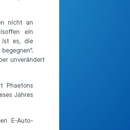
en nicht an
isoffen ein
ist es, die
u begegnen“.
ber unverändert
t Phaetons
ieses Jahres
en E-Auto-