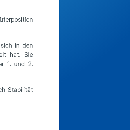
terposition
 sich in den
lt hat. Sie
er 1. und 2.
h Stabilität