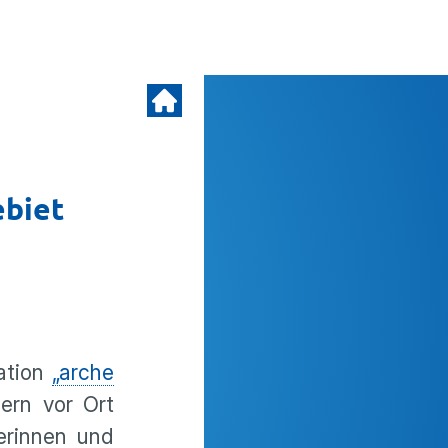
ebiet
ation
„arche
ern vor Ort
erinnen und