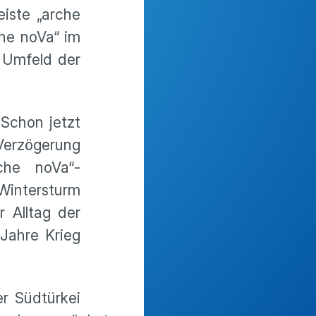
eiste „arche
che noVa“ im
 Umfeld der
 Schon jetzt
 Verzögerung
che noVa“-
intersturm
 Alltag der
Jahre Krieg
r Südtürkei