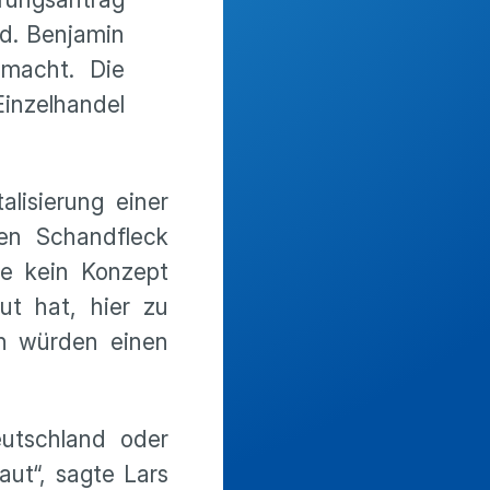
d. Benjamin
 macht. Die
Einzelhandel
lisierung einer
den Schandfleck
e kein Konzept
t hat, hier zu
en würden einen
utschland oder
ut“, sagte Lars