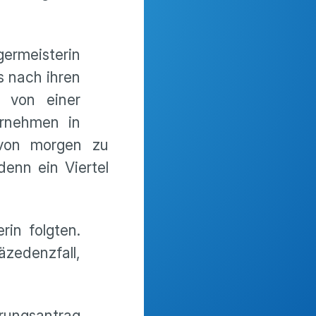
ermeisterin
s nach ihren
h von einer
rnehmen in
 von morgen zu
denn ein Viertel
in folgten.
zedenzfall,
rungsantrag