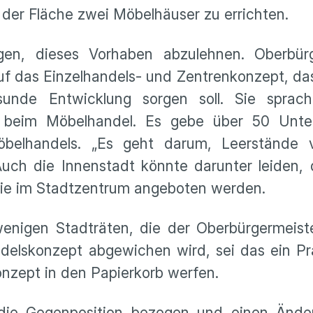
f der Fläche zwei Möbelhäuser zu errichten.
gen, dieses Vorhaben abzulehnen. Oberbürg
uf das Einzelhandels- und Zentrenkonzept, da
unde Entwicklung sorgen soll. Sie sprac
s beim Möbelhandel. Es gebe über 50 Unte
belhandels. „Es geht darum, Leerstände
uch die Innenstadt könnte darunter leiden, 
 die im Stadtzentrum angeboten werden.
nigen Stadträten, die der Oberbürgermeister
elskonzept abgewichen wird, sei das ein Prä
onzept in den Papierkorb werfen.
die Gegenposition bezogen und einen Ände