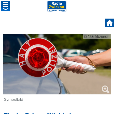
© 123rf/kzenon
Symbolbild