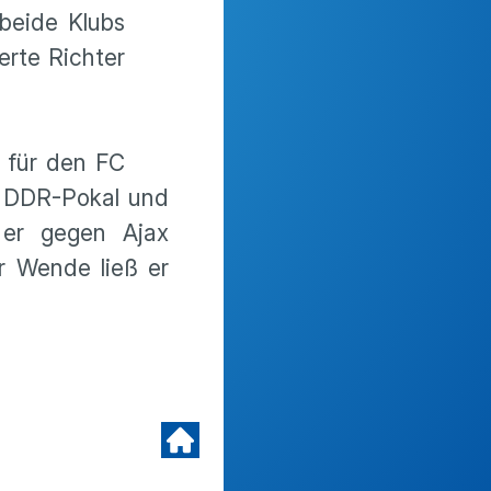
 beide Klubs
erte Richter
t für den FC
n DDR-Pokal und
 er gegen Ajax
r Wende ließ er