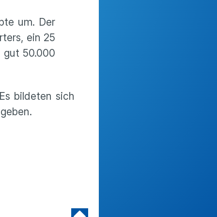
ppte um. Der
ters, ein 25
f gut 50.000
Es bildeten sich
egeben.