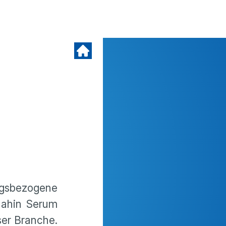
gsbezogene
dahin Serum
ser Branche.