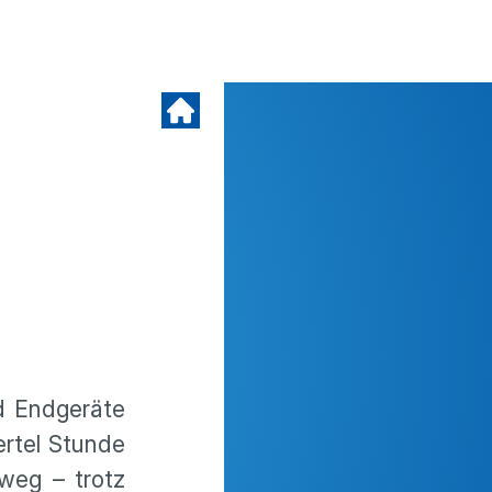
d Endgeräte
ertel Stunde
weg – trotz