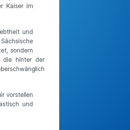
r Kaiser im
iebtheit und
 Sächsische
et, sondern
 die hinter der
überschwänglich
r vorstellen
astisch und