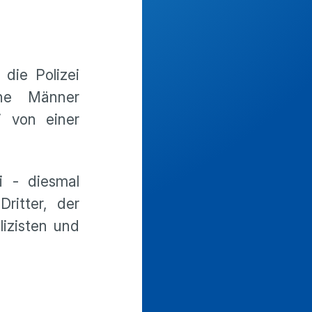
die Polizei
ene Männer
i von einer
i - diesmal
ritter, der
izisten und