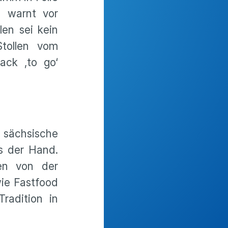
d warnt vor
len sei kein
tollen vom
ack ‚to go‘
 sächsische
s der Hand.
hen von der
wie Fastfood
radition in