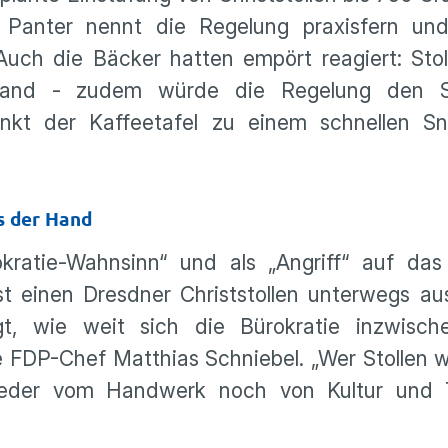
. Panter nennt die Regelung praxisfern un
 Auch die Bäcker hatten empört reagiert: Stol
Hand - zudem würde die Regelung den S
unkt der Kaffeetafel zu einem schnellen Sn
s der Hand
kratie-Wahnsinn“ und als „Angriff“ auf das
t einen Dresdner Christstollen unterwegs au
gt, wie weit sich die Bürokratie inzwisc
rte FDP-Chef Matthias Schniebel. „Wer Stollen 
weder vom Handwerk noch von Kultur und T