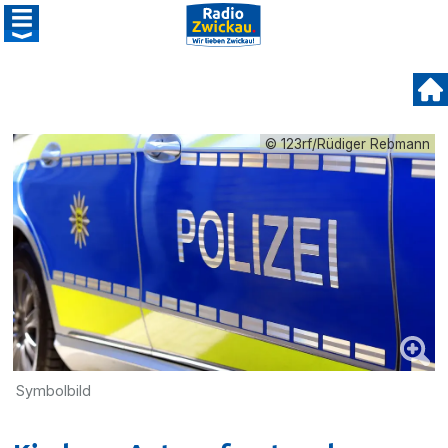
© 123rf/Rüdiger Rebmann
Symbolbild