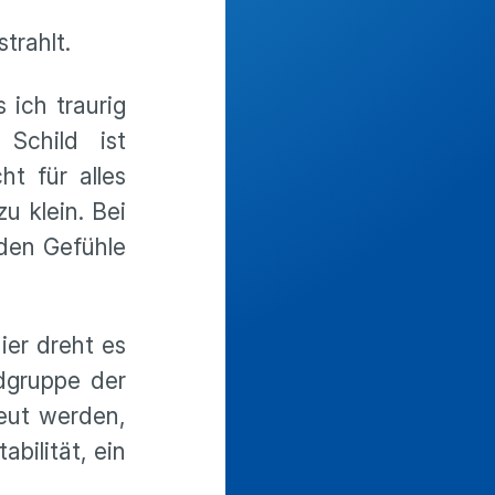
trahlt.
 ich traurig
Schild ist
t für alles
u klein. Bei
rden Gefühle
ier dreht es
dgruppe der
eut werden,
abilität, ein