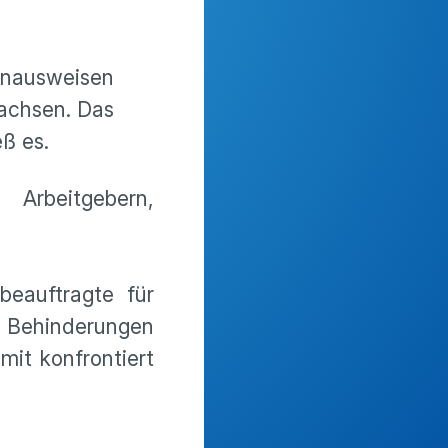
enausweisen
wachsen. Das
ß es.
rbeitgebern,
eauftragte für
n Behinderungen
it konfrontiert