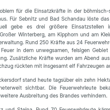
roblem für die Einsatzkräfte in der böhmisch
 aus. Für Sebnitz und Bad Schandau löste das
uell gebe es drei größere Einsatzstellen 
 Großer Winterberg, am Kipphorn und am Klei
erwaltung. Rund 250 Kräfte aus 24 Feuerwehre
Feuer in dem unwegsamen, felsigen Gebiet 
ung. Zusätzliche Kräfte wurden am Abend aus
chzug rückten mit insgesamt elf Fahrzeugen a
kersdorf stand heute tagsüber ein zehn Hekt
eterweit sichtbar. Die Feuerwehrleute be
weitere Ausbreitung des Brandes verhindern.
tz und Steina. Rund 70 Feuerwehrleute käm