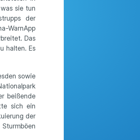
was sie tun
strupps der
ina-WarnApp
breitet. Das
u halten. Es
resden sowie
Nationalpark
er beißende
te sich ein
uierung der
h Sturmböen