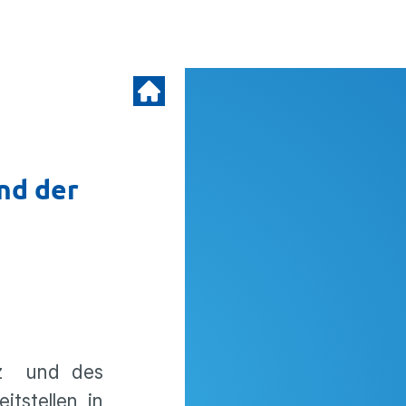
nd der
tz und des
tstellen in