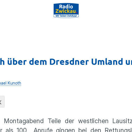
h über dem Dresdner Umland u
hael Kunoth
K
 Montagabend Teile der westlichen Lausi
 als 100 Anrufe gingen bei den Rettungslei