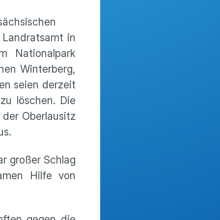
-sächsischen
 Landratsamt in
im Nationalpark
nen Winterberg,
n seien derzeit
zu löschen. Die
 der Oberlausitz
us.
ar großer Schlag
kamen Hilfe von
pften gegen die