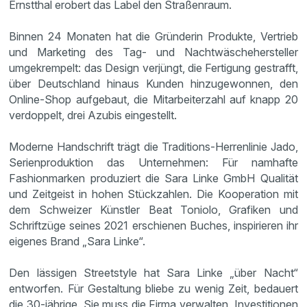
Ernstthal erobert das Label den Straßenraum.
Binnen 24 Monaten hat die Gründerin Produkte, Vertrieb
und Marketing des Tag- und Nachtwäschehersteller
umgekrempelt: das Design verjüngt, die Fertigung gestrafft,
über Deutschland hinaus Kunden hinzugewonnen, den
Online-Shop aufgebaut, die Mitarbeiterzahl auf knapp 20
verdoppelt, drei Azubis eingestellt.
Moderne Handschrift trägt die Traditions-Herrenlinie Jado,
Serienproduktion das Unternehmen: Für namhafte
Fashionmarken produziert die Sara Linke GmbH Qualität
und Zeitgeist in hohen Stückzahlen. Die Kooperation mit
dem Schweizer Künstler Beat Toniolo, Grafiken und
Schriftzüge seines 2021 erschienen Buches, inspirieren ihr
eigenes Brand „Sara Linke“.
Den lässigen Streetstyle hat Sara Linke „über Nacht“
entworfen. Für Gestaltung bliebe zu wenig Zeit, bedauert
die 30-jährige. Sie muss die Firma verwalten, Investitionen