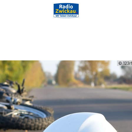
© 123r