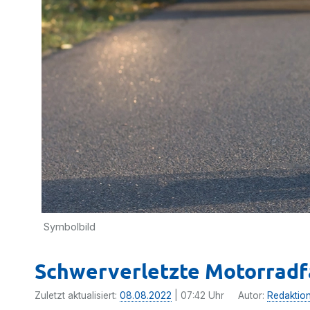
Symbolbild
Schwerverletzte Motorradfa
Zuletzt aktualisiert:
08.08.2022
| 07:42 Uhr
Autor:
Redaktio