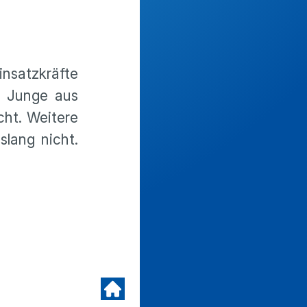
insatzkräfte
r Junge aus
cht. Weitere
lang nicht.