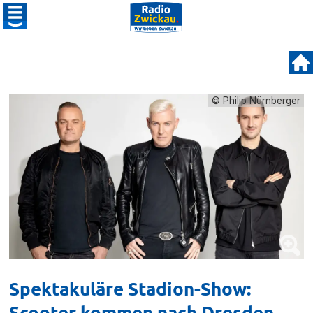
© Philip Nürnberger
Spektakuläre Stadion-Show:
Scooter kommen nach Dresden