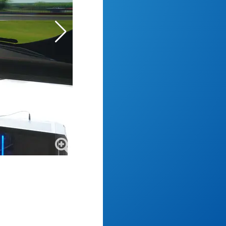
Studieninteressierte informieren sich im p