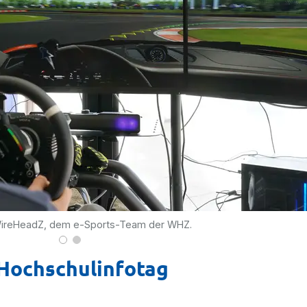
r WireHeadZ, dem e-Sports-Team der WHZ.
Hochschulinfotag