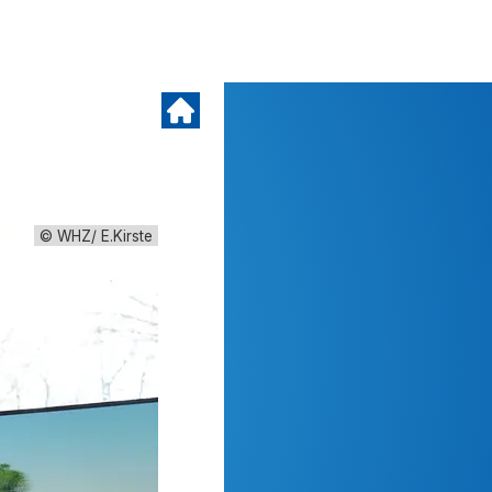
© WHZ/ E.Kirste