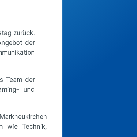
stag zurück.
Angebot der
mmunikation
ts Team der
aming- und
Markneukirchen
n wie Technik,