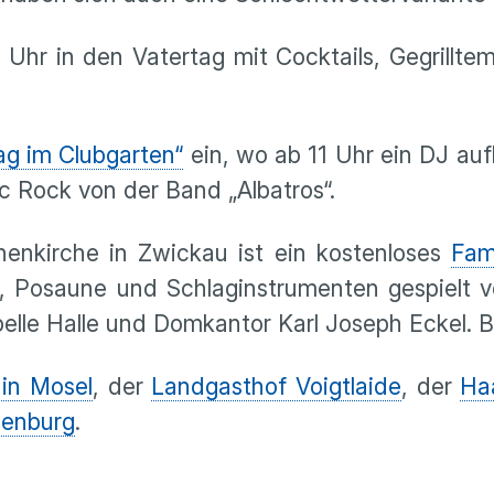
 Uhr in den Vatertag mit Cocktails, Gegrillte
g im Clubgarten“
ein, wo ab 11 Uhr ein DJ aufl
ic Rock von der Band „Albatros“.
inenkirche in Zwickau ist ein kostenloses
Fam
l, Posaune und Schlaginstrumenten gespielt v
lle Halle und Domkantor Karl Joseph Eckel. Be
 in Mosel
, der
Landgasthof Voigtlaide
, der
Ha
denburg
.