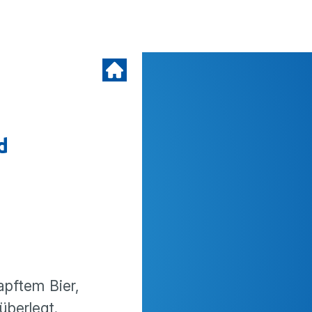
d
apftem Bier,
überlegt.