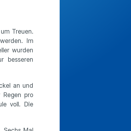
 um Treuen.
werden. Im
eller wurden
ur besseren
ckel an und
er Regen pro
e voll. Die
. Sechs Mal