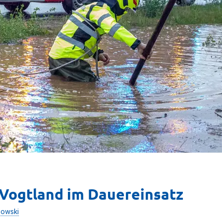
Vogtland im Dauereinsatz
nowski