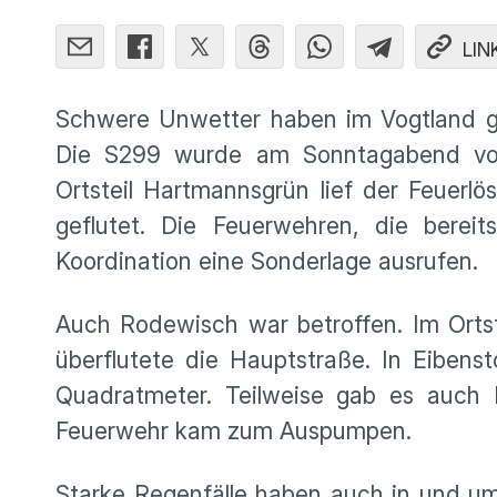
LIN
Schwere Unwetter haben im Vogtland g
Die S299 wurde am Sonntagabend von
Ortsteil Hartmannsgrün lief der Feuerl
geflutet. Die Feuerwehren, die berei
Koordination eine Sonderlage ausrufen.
Auch Rodewisch war betroffen. Im Ortst
überflutete die Hauptstraße. In Eibens
Quadratmeter. Teilweise gab es auch Ha
Feuerwehr kam zum Auspumpen.
Starke Regenfälle haben auch in und um