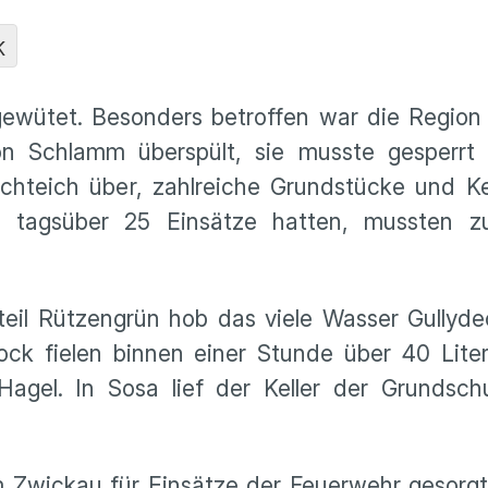
K
ewütet. Besonders betroffen war die Region
 Schlamm überspült, sie musste gesperrt 
öschteich über, zahlreiche Grundstücke und K
ts tagsüber 25 Einsätze hatten, mussten z
eil Rützengrün hob das viele Wasser Gullyde
tock fielen binnen einer Stunde über 40 Lit
gel. In Sosa lief der Keller der Grundschul
 Zwickau für Einsätze der Feuerwehr gesorgt