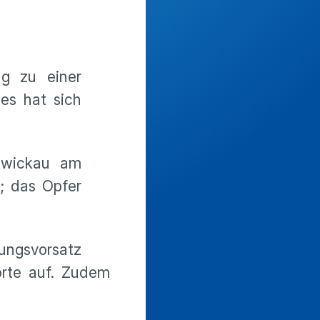
ng zu einer
des hat sich
Zwickau am
; das Opfer
ungsvorsatz
örte auf. Zudem