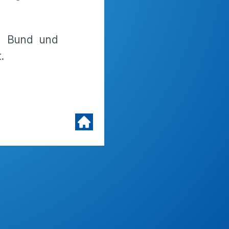
on Bund und
.