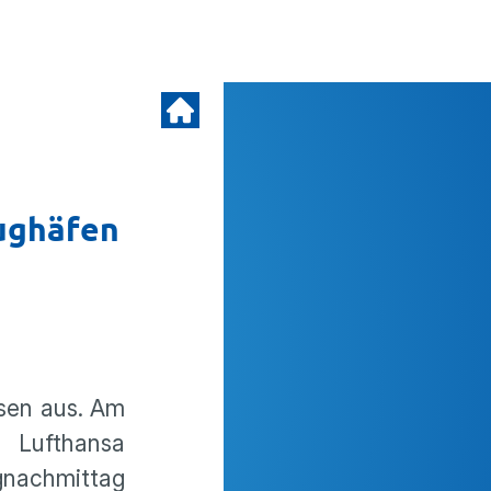
lughäfen
hsen aus. Am
h Lufthansa
gnachmittag