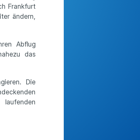
h Frankfurt
ter ändern,
hren Abflug
 nahezu das
gieren. Die
ndeckenden
 laufenden