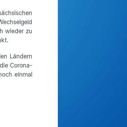
 sächsischen
Wechselgeld
ch wieder zu
kt.
elen Ländern
 die Corona-
noch einmal