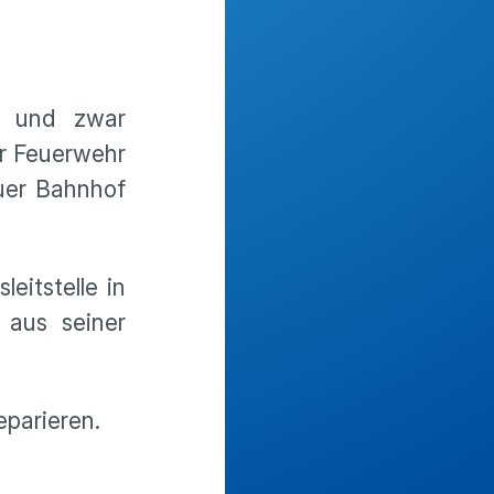
, und zwar
r Feuerwehr
auer Bahnhof
eitstelle in
 aus seiner
parieren.