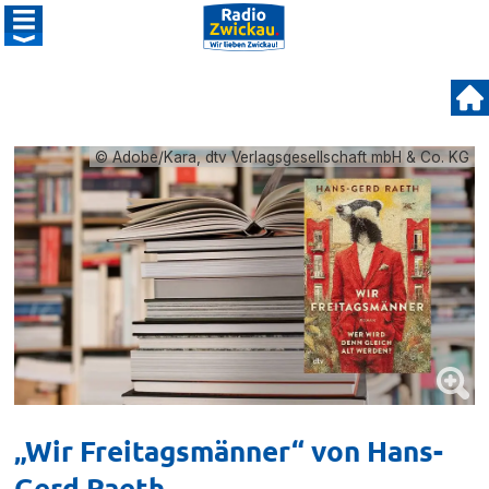
© Adobe/Kara, dtv Verlagsgesellschaft mbH & Co. KG
„Wir Freitagsmänner“ von Hans-
Gerd Raeth