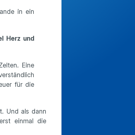
ande in ein
el Herz und
elten. Eine
verständlich
euer für die
t. Und als dann
erst einmal die