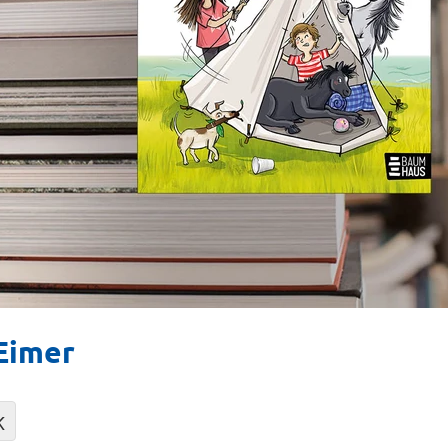
 Eimer
K