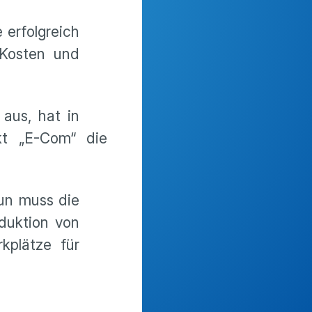
 erfolgreich
 Kosten und
aus, hat in
kt „E-Com“ die
Nun muss die
duktion von
kplätze für