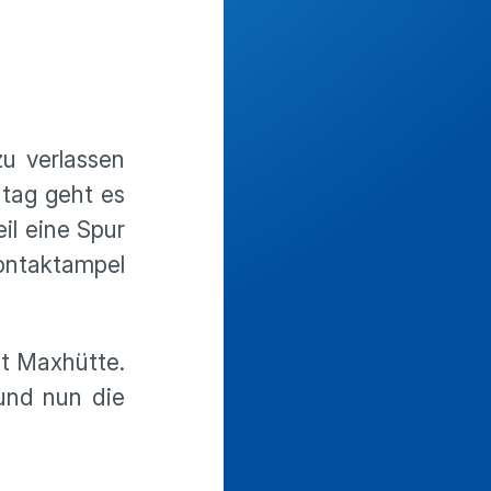
u verlassen
ntag geht es
l eine Spur
Kontaktampel
t Maxhütte.
 und nun die