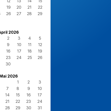
12
13
14
15
8
19
20
21
22
5
26
27
28
29
April 2026
2
3
4
5
9
10
11
12
16
17
18
19
23
24
25
26
30
Mai 2026
1
2
3
7
8
9
10
14
15
16
17
21
22
23
24
28
29
30
31