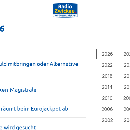
26
2026
20
ld mitbringen oder Alternative
2022
20
2018
20
2014
20
ken-Magistrale
2010
20
r räumt beim Eurojackpot
ab
2006
20
2002
20
ge wird
gesucht