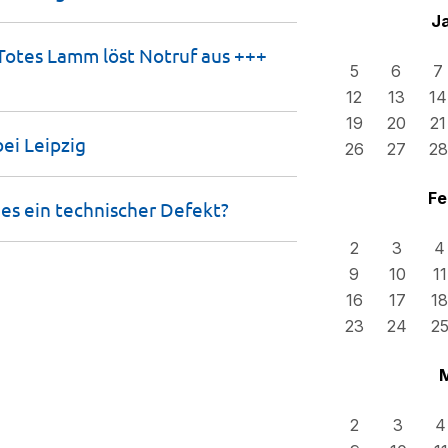
J
otes Lamm löst Notruf aus +++
5
6
7
12
13
14
19
20
21
bei
Leipzig
26
27
28
Fe
es ein technischer
Defekt?
2
3
4
9
10
11
16
17
18
23
24
2
2
3
4