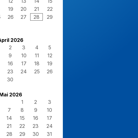
12
13
14
15
8
19
20
21
22
5
26
27
28
29
April 2026
2
3
4
5
9
10
11
12
16
17
18
19
23
24
25
26
30
Mai 2026
1
2
3
7
8
9
10
14
15
16
17
21
22
23
24
28
29
30
31