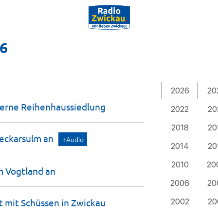
26
2026
20
derne
Reihenhaussiedlung
2022
20
2018
20
Neckarsulm
an
+Audio
2014
20
2010
20
m Vogtland
an
2006
20
t mit Schüssen in
Zwickau
2002
20