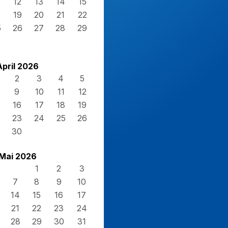
12
13
14
15
8
19
20
21
22
5
26
27
28
29
April 2026
2
3
4
5
9
10
11
12
16
17
18
19
23
24
25
26
30
Mai 2026
1
2
3
7
8
9
10
14
15
16
17
21
22
23
24
28
29
30
31