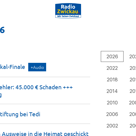
26
2026
20
kal-Finale
+Audio
2022
20
2018
20
fehler: 45.000 € Schaden +++
2014
20
g
2010
20
tiftung bei
Tedi
2006
20
2002
20
en Ausweise in die Heimat geschickt