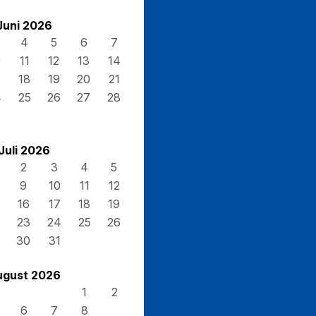
Juni 2026
4
5
6
7
0
11
12
13
14
7
18
19
20
21
4
25
26
27
28
Juli 2026
2
3
4
5
9
10
11
12
16
17
18
19
23
24
25
26
30
31
ugust 2026
1
2
6
7
8