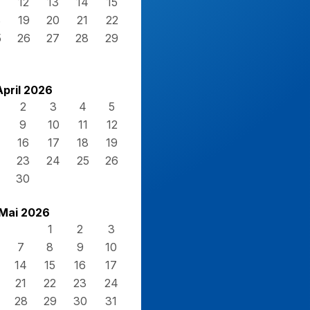
12
13
14
15
8
19
20
21
22
5
26
27
28
29
April 2026
2
3
4
5
9
10
11
12
16
17
18
19
23
24
25
26
30
Mai 2026
1
2
3
7
8
9
10
14
15
16
17
21
22
23
24
28
29
30
31