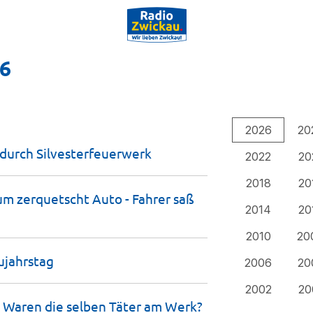
26
2026
20
 durch
Silvesterfeuerwerk
2022
20
2018
20
m zerquetscht Auto - Fahrer saß
2014
20
2010
20
jahrstag
2006
20
2002
20
- Waren die selben Täter am
Werk?