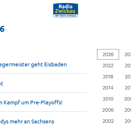
26
2026
20
legermeister geht
Eisbaden
2022
20
2018
20
ht
2014
20
2010
20
 im Kampf um
Pre-Playoffs!
2006
20
dys mehr an Sachsens
2002
20