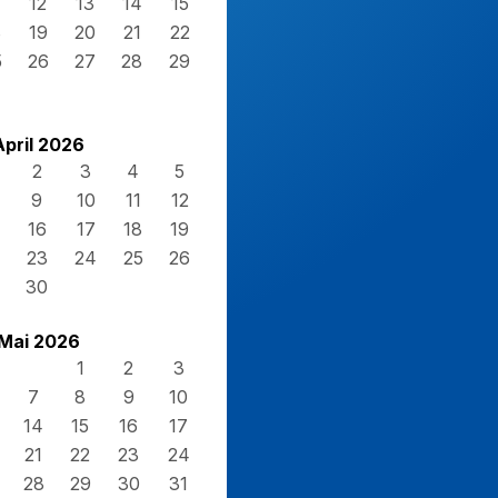
12
13
14
15
8
19
20
21
22
5
26
27
28
29
April 2026
2
3
4
5
9
10
11
12
16
17
18
19
23
24
25
26
30
Mai 2026
1
2
3
7
8
9
10
14
15
16
17
21
22
23
24
28
29
30
31