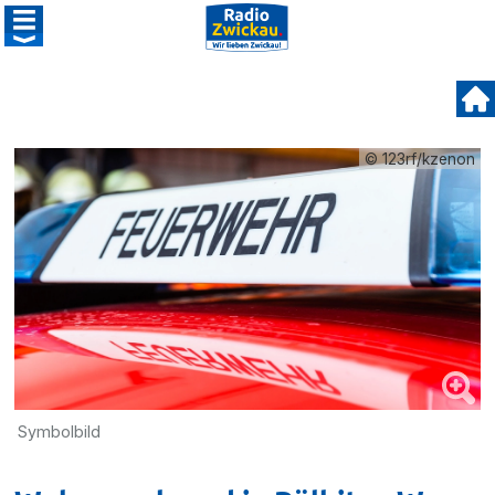
© 123rf/kzenon
Symbolbild