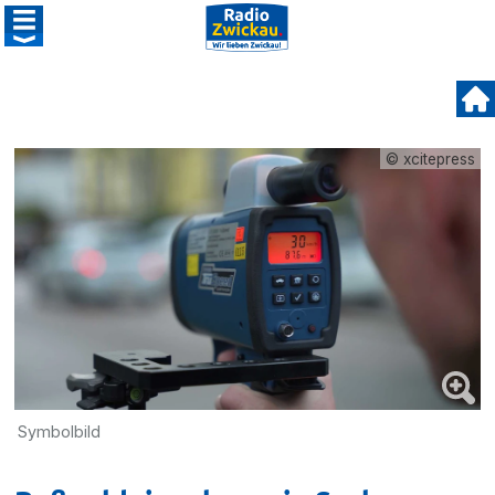
© xcitepress
Symbolbild