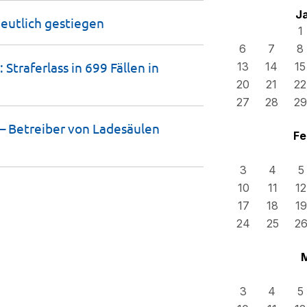
J
eutlich
gestiegen
1
6
7
8
traferlass in 699 Fällen in
13
14
15
20
21
22
27
28
29
 – Betreiber von Ladesäulen
Fe
3
4
5
10
11
12
17
18
19
24
25
2
3
4
5