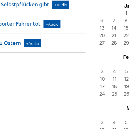
 Selbstpflücken
gibt
+Audio
J
1
6
7
8
porter-Fahrer
tot
+Audio
13
14
15
20
21
22
zu
Ostern
27
28
29
+Audio
Fe
3
4
5
10
11
12
17
18
19
24
25
2
3
4
5