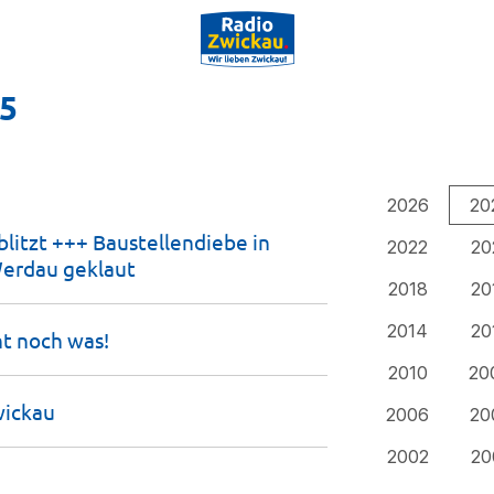
25
2026
20
litzt +++ Baustellendiebe in
2022
20
Werdau
geklaut
2018
20
2014
20
ht noch
was!
2010
20
ickau
2006
20
2002
20