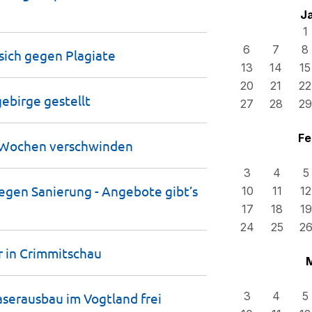
J
1
6
7
8
sich gegen
Plagiate
13
14
15
20
21
22
gebirge
gestellt
27
28
29
Fe
e Wochen
verschwinden
3
4
5
gen Sanierung - Angebote gibt’s
10
11
12
17
18
19
24
25
2
r in
Crimmitschau
3
4
5
aserausbau im Vogtland
frei