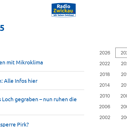
25
2026
20
sen mit
Mikroklima
2022
20
2018
20
: Alle Infos
hier
2014
20
2010
20
 Loch gegraben – nun ruhen die
2006
20
2002
20
lsperre
Pirk?